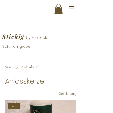
Stickig
by Michaela
Schmollngruber
Start
Anlasskerze
Anlasskerze
Sortierung
Neu