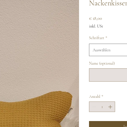
Nackenkisse
Preis
€ 18,00
inkl. USt
Schriftart
*
Auswählen
Name (optional)
Anzahl
*
I