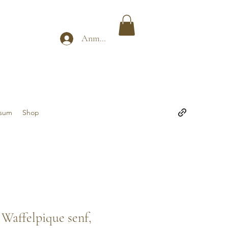
Anmelden
ssum
Shop
Waffelpique senf,