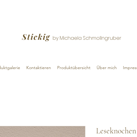
Stickig
by Michaela Schmollngruber
uktgalerie
Kontaktieren
Produktübersicht
Über mich
Impre
Leseknochen 