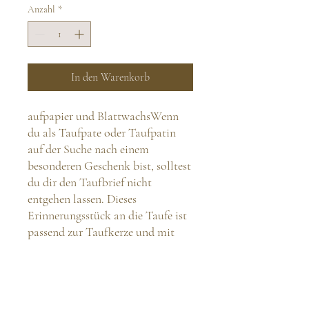
Anzahl
*
In den Warenkorb
aufpapier und BlattwachsWenn
du als Taufpate oder Taufpatin
auf der Suche nach einem
besonderen Geschenk bist, solltest
du dir den Taufbrief nicht
entgehen lassen. Dieses
Erinnerungsstück an die Taufe ist
passend zur Taufkerze und mit
Blattwachs verziert. Mit einer
Größe von 15,5cmx13cm hat es ein
modernes Design und wurde
liebevoll in Österreich hergestellt.